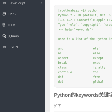
JavaScript
[root@mabiji ~]# python

CSS
Python 2.7.10 (default, Oct  6 
[GCC 4.2.1 Compatible Apple LLV
Type "help", "copyright", "cred
HTML
>>> help('keywords')

jQuery
Here is a list of the Python ke
JSON
and                 elif       
as                  else       
assert              except     
break               exec       
class               finally    
continue            for        
def                 from       
del                 global    
Python的keywords关
如下：