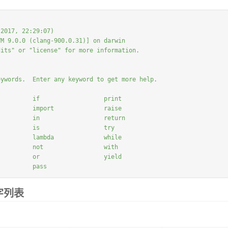
2017, 22:29:07)

M 9.0.0 (clang-900.0.31)] on darwin

its" or "license" for more information.

ywords.  Enter any keyword to get more help.

         if                  print

         import              raise

         in                  return

         is                  try

         lambda              while

         not                 with

         or                  yield

          pass
键字列表