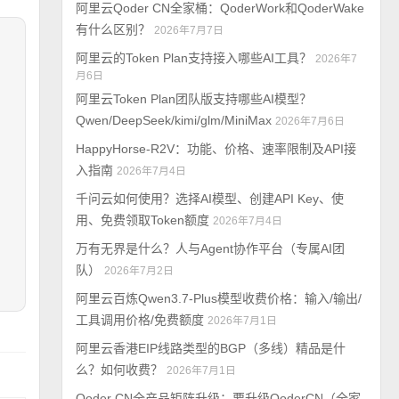
阿里云Qoder CN全家桶：QoderWork和QoderWake
有什么区别？
2026年7月7日
阿里云的Token Plan支持接入哪些AI工具？
2026年7
月6日
阿里云Token Plan团队版支持哪些AI模型？
Qwen/DeepSeek/kimi/glm/MiniMax
2026年7月6日
HappyHorse-R2V：功能、价格、速率限制及API接
入指南
2026年7月4日
千问云如何使用？选择AI模型、创建API Key、使
用、免费领取Token额度
2026年7月4日
万有无界是什么？人与Agent协作平台（专属AI团
队）
2026年7月2日
阿里云百炼Qwen3.7-Plus模型收费价格：输入/输出/
工具调用价格/免费额度
2026年7月1日
阿里云香港EIP线路类型的BGP（多线）精品是什
么？如何收费？
2026年7月1日
Qoder CN全产品矩阵升级：要升级QoderCN（全家