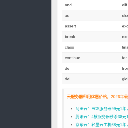
and
elif
as
els
assert
ex
break
ex
class
fina
continue
for
def
fr
del
glo
云服务器租用优惠价格
，2026年
阿里云：ECS服务器99元1
腾讯云：4核服务器秒杀38元1年
京东云：轻量云主机68元1年，2核