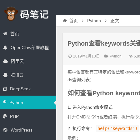
首页
Python
正文
首页
Python查看keywords
OpenClaw部署教程
2019年1月13日
Python
6,8
阿里云
每种语言都有其特定的语法和keywords（
腾讯云
ds查询列表：
DeepSeek
如何查看Python keywor
Python
1. 进入Python命令模式
PHP
打开CMD命令行或者终端，执行命令
2. 执行命令：
help('keywords')
WordPress
示例：