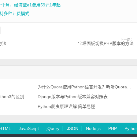
一个月，经济型e1费用59元1年起
持多种计费模式
下一篇：
方法
宝塔面板切换PHP版本的方法
为什么Quora使用Python语言开发？听听Quora创始人怎么说
v python3的区别
Django版本与Python版本兼容对照表
Python爬虫原理详解 简单易懂
HTML
JavaScript
jQuery
JSON
Node.js
PHP
Pytho