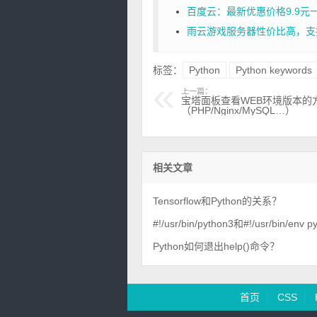
百度云：最新优惠价格9.9元
雨云游戏服务器性价比高，支
标签：
Python
Python keywords
上一篇：
宝塔面板查看WEB环境版本的
（PHP/Nginx/MySQL…）
相关文章
Tensorflow和Python的关系？
#!/usr/bin/python3和#!/usr/bin/en
Python如何退出help()命令？
首页
CSS