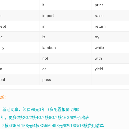
if
print
e
import
raise
cept
in
return
ec
is
try
lly
lambda
while
not
with
om
or
yield
bal
pass
最新：
年，新老同享，续费99元1年（多配置报价明细）
，更多2核2G/2核4G/4核8G/4核16G/8核价格表
4G5M 158元/4核8G5M 498元/8核16G/16核费用清单