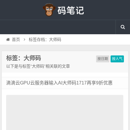
首页
标签存档：大师码
标签：大师码
按日期
按人气
以下是与标签“大师码”相关联的文章
滴滴云GPU云服务器输入AI大师码1717再享9折优惠