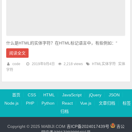
什么是HTML的实体字符？在HTML标记语言中，有些例如：“
阅读全文
code
2019年9月4日
2,218 views
HTML实体字符
实体
字符
首页
CSS
HTML
JavaScript
jQuery
JSON
Node.js
PHP
Python
React
Vue.js
文章归档
标签
归档
Copyright © 2025 MABIJI.COM
吉ICP备2024017439号
吉公