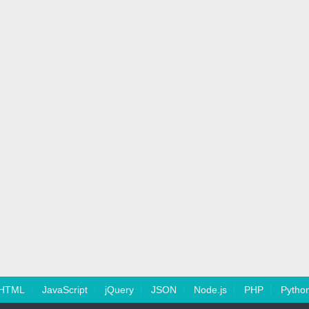
HTML
JavaScript
jQuery
JSON
Node.js
PHP
Pytho