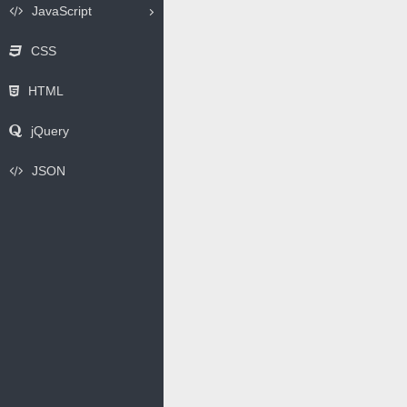
JavaScript
CSS
HTML
jQuery
JSON