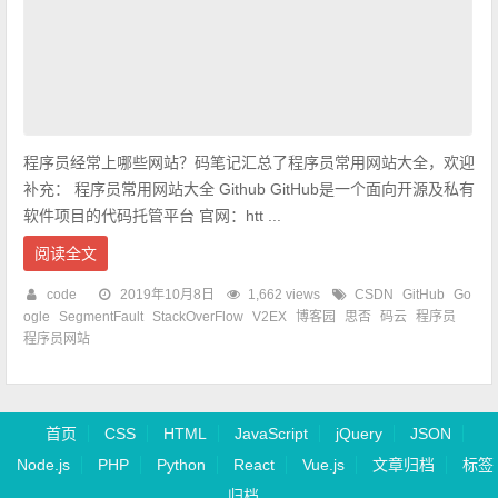
程序员经常上哪些网站？码笔记汇总了程序员常用网站大全，欢迎
补充： 程序员常用网站大全 Github GitHub是一个面向开源及私有
软件项目的代码托管平台 官网：htt ...
阅读全文
code
2019年10月8日
1,662 views
CSDN
GitHub
Go
ogle
SegmentFault
StackOverFlow
V2EX
博客园
思否
码云
程序员
程序员网站
首页
CSS
HTML
JavaScript
jQuery
JSON
Node.js
PHP
Python
React
Vue.js
文章归档
标签
归档