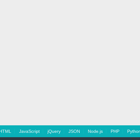
HTML
JavaScript
jQuery
JSON
Node.js
PHP
Pytho