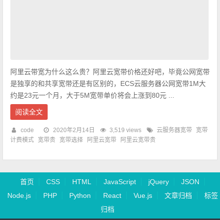
阿里云带宽为什么这么贵？阿里云宽带价格还好吧，毕竟公网宽带
是独享的和共享宽带还是有区别的，ECS云服务器公网宽带1M大
约是23元一个月，大于5M宽带单价将会上涨到80元 ...
阅读全文
code
2020年2月14日
3,519 views
云服务器宽带
宽带
计费模式
宽带贵
宽带选择
阿里云宽带
阿里云宽带贵
首页
CSS
HTML
JavaScript
jQuery
JSON
Node.js
PHP
Python
React
Vue.js
文章归档
标签
归档