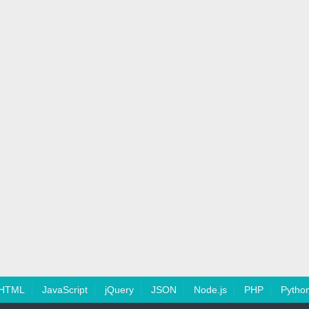
HTML
JavaScript
jQuery
JSON
Node.js
PHP
Pytho