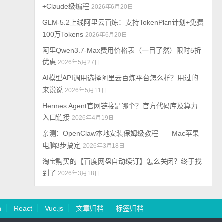
+Claude级编程
2026年6月20日
GLM-5.2上线阿里云百炼：支持TokenPlan计划+免费
100万Tokens
2026年6月20日
阿里Qwen3.7-Max费用价格表（一目了然）限时5折
优惠
2026年5月27日
AI模型API调用选择阿里云百炼平台怎么样？用过的
来说说
2026年5月11日
Hermes Agent官网链接是哪个？官方代码库及算力
入口链接
2026年4月19日
亲测：OpenClaw本地安装保姆级教程——Mac苹果
电脑3步搞定
2026年3月18日
淘宝购买的【百度网盘自动续订】怎么关闭？终于找
到了
2026年3月18日
n
React
Vue.js
文章归档
标签归档