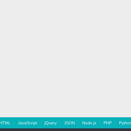
HTML
JavaScript
jQuery
JSON
Node.js
PHP
Pytho