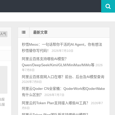
最新文章
按人气
秒悟Meoo：一句话帮你干活的AI Agent，你有想法
秒悟替你写代码！
2026年7月10日
阿里云百炼支持哪些AI模型？
Qwen/DeepSeek/Kimi/GLM/MiniMax/MiMo等
2026
年7月8日
阿里云百炼官网入口在哪？前台、后台及AI模型查询
2026年7月8日
阿里云Qoder CN全家桶：QoderWork和QoderWake
有什么区别？
2026年7月7日
站服
阿里云的Token Plan支持接入哪些AI工具？
2026年7
云服
月6日
阿里云Token Plan团队版支持哪些AI模型？