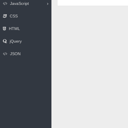
JavaScript
CSS
HTML
jQuery
JSON