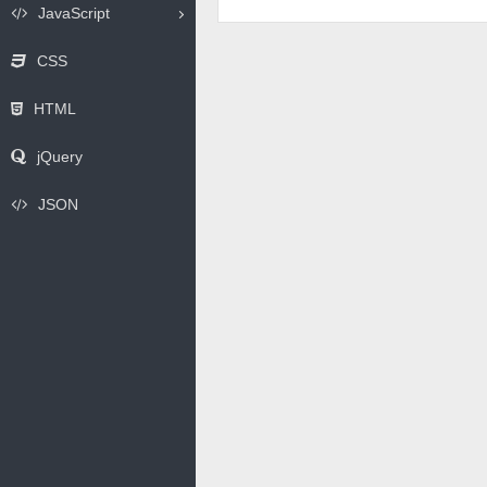
JavaScript
CSS
HTML
jQuery
JSON