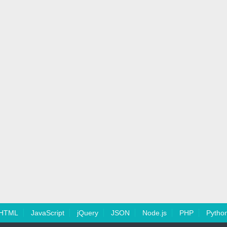
HTML
JavaScript
jQuery
JSON
Node.js
PHP
Pytho