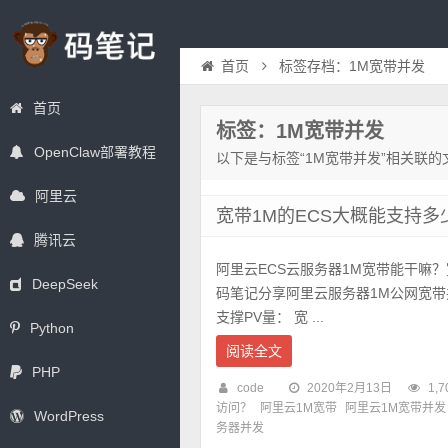
首页
标签存档：1M宽带并发
首页
标签：1M宽带并发
OpenClaw部署教程
以下是与标签“1M宽带并发”相关联的
阿里云
宽带1M的ECS大概能支持
腾讯云
阿里云ECS云服务器1M宽带能干嘛？
DeepSeek
码笔记分享阿里云服务器1M公网宽带
支撑PV量： 宽 ...
Python
阅读全文
PHP
code
2020年2月13日
1,7
访问？
阿里云1M宽带
阿里云1M宽带并发
WordPress
务器并发