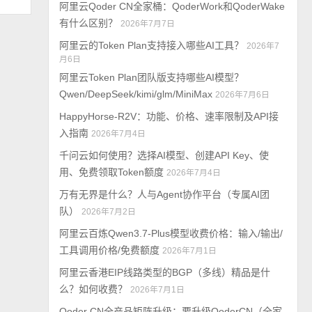
阿里云Qoder CN全家桶：QoderWork和QoderWake
有什么区别？
2026年7月7日
阿里云的Token Plan支持接入哪些AI工具？
2026年7
月6日
阿里云Token Plan团队版支持哪些AI模型？
Qwen/DeepSeek/kimi/glm/MiniMax
2026年7月6日
HappyHorse-R2V：功能、价格、速率限制及API接
入指南
2026年7月4日
千问云如何使用？选择AI模型、创建API Key、使
用、免费领取Token额度
2026年7月4日
万有无界是什么？人与Agent协作平台（专属AI团
队）
2026年7月2日
阿里云百炼Qwen3.7-Plus模型收费价格：输入/输出/
工具调用价格/免费额度
2026年7月1日
阿里云香港EIP线路类型的BGP（多线）精品是什
么？如何收费？
2026年7月1日
Qoder CN全产品矩阵升级：要升级QoderCN（全家