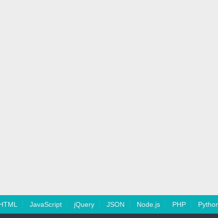
HTML
JavaScript
jQuery
JSON
Node.js
PHP
Pytho