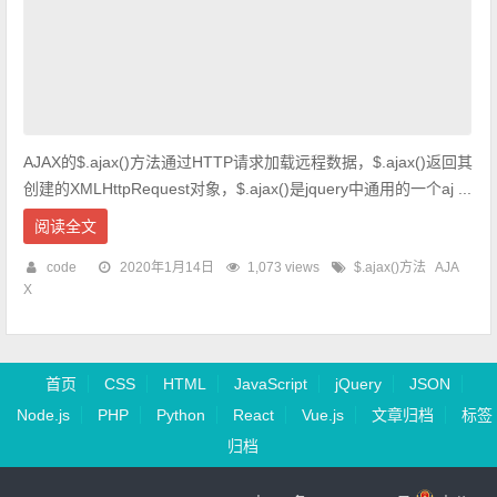
AJAX的$.ajax()方法通过HTTP请求加载远程数据，$.ajax()返回其
创建的XMLHttpRequest对象，$.ajax()是jquery中通用的一个aj ...
阅读全文
code
2020年1月14日
1,073 views
$.ajax()方法
AJA
X
首页
CSS
HTML
JavaScript
jQuery
JSON
Node.js
PHP
Python
React
Vue.js
文章归档
标签
归档