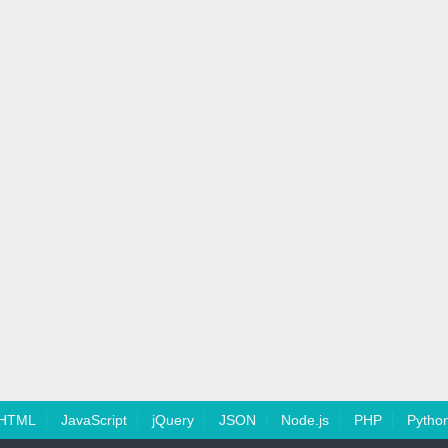
HTML
JavaScript
jQuery
JSON
Node.js
PHP
Pytho