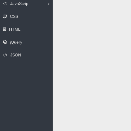
JavaScript
CSS
HTML
jQuery
JSON