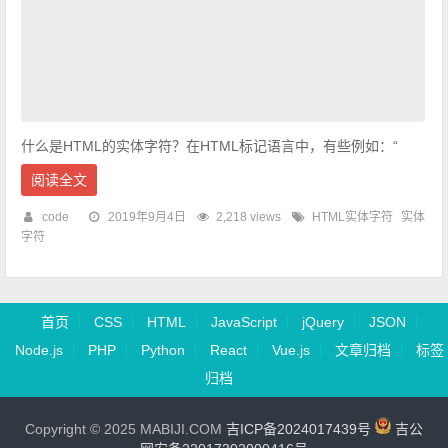
什么是HTML的实体字符？在HTML标记语言中，有些例如：“
阅读全文
code
2019年9月4日
2,218 views
HTML实体字符
实体
字符
首页
CSS
HTML
JavaScript
jQuery
JSON
Node.js
PHP
Python
React
Vue.js
文章归档
标签
归档
Copyright © 2025 MABIJI.COM
吉ICP备2024017439号
吉公