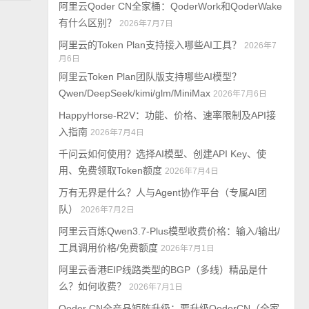
阿里云Qoder CN全家桶：QoderWork和QoderWake
有什么区别？
2026年7月7日
阿里云的Token Plan支持接入哪些AI工具？
2026年7
月6日
阿里云Token Plan团队版支持哪些AI模型？
Qwen/DeepSeek/kimi/glm/MiniMax
2026年7月6日
HappyHorse-R2V：功能、价格、速率限制及API接
入指南
2026年7月4日
千问云如何使用？选择AI模型、创建API Key、使
用、免费领取Token额度
2026年7月4日
万有无界是什么？人与Agent协作平台（专属AI团
队）
2026年7月2日
阿里云百炼Qwen3.7-Plus模型收费价格：输入/输出/
工具调用价格/免费额度
2026年7月1日
阿里云香港EIP线路类型的BGP（多线）精品是什
么？如何收费？
2026年7月1日
Qoder CN全产品矩阵升级：要升级QoderCN（全家