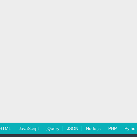
HTML
JavaScript
jQuery
JSON
Node.js
PHP
Pytho