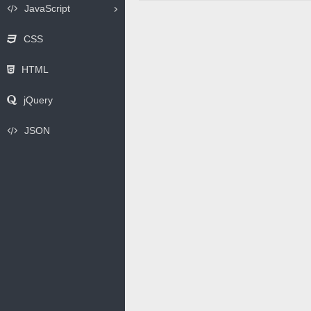
JavaScript
CSS
HTML
jQuery
JSON