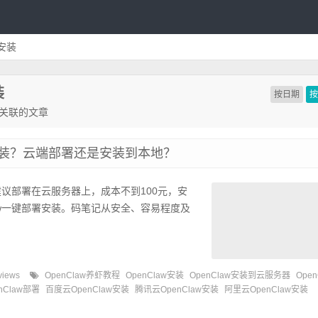
署安装
装
按日期
相关联的文章
么安装？云端部署还是安装到本地？
手建议部署在云服务器上，成本不到100元，安
aw一键部署安装。码笔记从安全、容易程度及
views
OpenClaw养虾教程
OpenClaw安装
OpenClaw安装到云服务器
Open
nClaw部署
百度云OpenClaw安装
腾讯云OpenClaw安装
阿里云OpenClaw安装