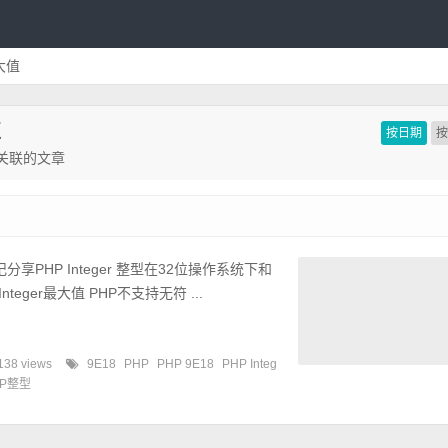
最大值
值
按日期
”相关联的文章
享PHP Integer 整型在32位操作系统下和
eger最大值 PHP不支持无符 ...
138 views
9E18
PHP
PHP 9E18
PHP Integ
HP整型