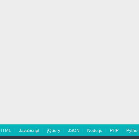
HTML
JavaScript
jQuery
JSON
Node.js
PHP
Pytho