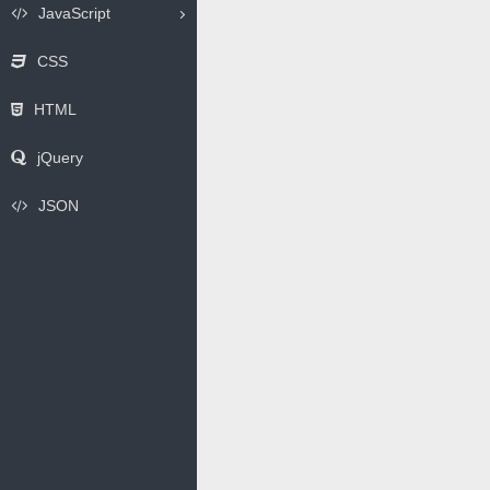
JavaScript
CSS
HTML
jQuery
JSON