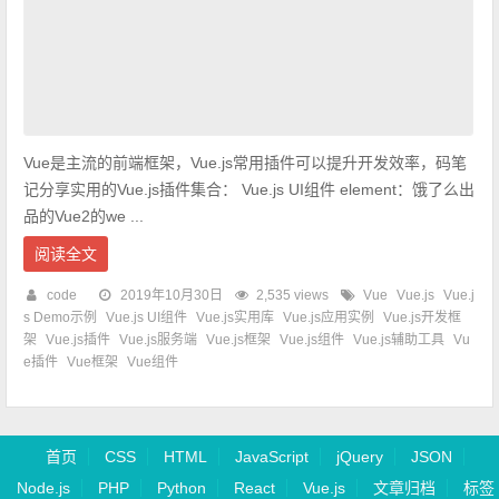
Vue是主流的前端框架，Vue.js常用插件可以提升开发效率，码笔
记分享实用的Vue.js插件集合： Vue.js UI组件 element：饿了么出
品的Vue2的we ...
阅读全文
code
2019年10月30日
2,535 views
Vue
Vue.js
Vue.j
s Demo示例
Vue.js UI组件
Vue.js实用库
Vue.js应用实例
Vue.js开发框
架
Vue.js插件
Vue.js服务端
Vue.js框架
Vue.js组件
Vue.js辅助工具
Vu
e插件
Vue框架
Vue组件
首页
CSS
HTML
JavaScript
jQuery
JSON
Node.js
PHP
Python
React
Vue.js
文章归档
标签