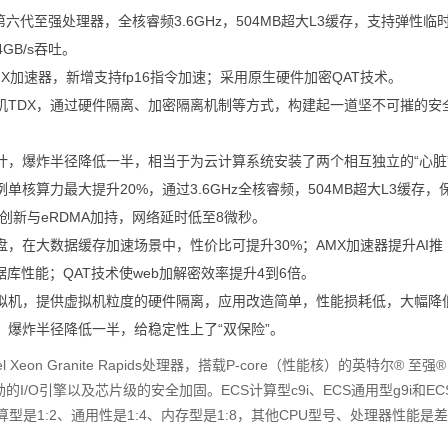
tel第六代至强处理器，全核睿频3.6GHz，504MB超大L3缓存，支持弹性临
GB/s吞吐。
X加速器，新增支持fp16指令加速；采用原生硬件加密QAT技术。
机TDX，通过硬件隔离、加密隔离机制等方式，构建起一道坚不可摧的安
计，爆炸半径降低一半，相当于为云计算系统安装了两个相互独立的“心脏
核算力最大提升20%，通过3.6GHz全核睿频，504MB超大L3缓存，
构创新与eRDMA加持，网络延时低至8微秒。
，在大数据缓存加速场景中，性价比可提升30%；AMX加速器提升AI推
库性能；QAT技术使web加解密效率提升4到6倍。
虚拟机，提供虚拟机粒度的硬件隔离，应用改造简单，性能损耗低，大幅降
，爆炸半径降低一半，给稳定性上了“双保险”。
eon Granite Rapids处理器，搭载P-core（性能核）的英特尔® 至强®
/O引擎以及芯片级的安全加固。ECS计算型c9i、ECS通用型g9i和EC
算型是1:2、通用性是1:4、内存型是1:8，其他CPU型号、处理器性能是