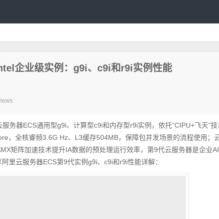
el企业级实例：g9i、c9i和r9i实例性能
views
服务器ECS通用型g9i、计算型c9i和内存型r9i实例，依托“CIPU+飞天”
ore，全核睿频3.6G Hz、L3缓存504MB，保障包并发场景的流程使用；
AMX矩阵加速技术提升IA数据的预处理运行效率，第9代云服务器是企业A
享阿里云服务器ECS第9代实例g9i、c9i和r9i性能详解：