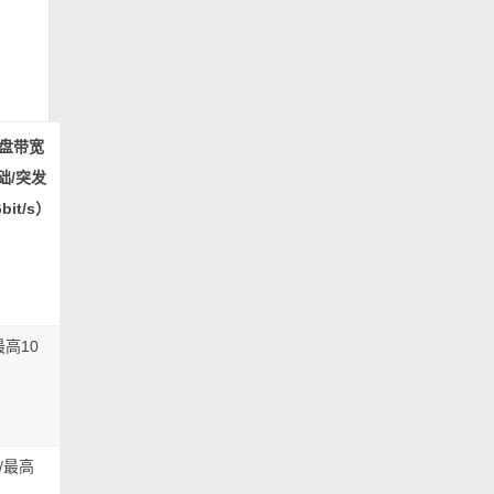
盘带宽
础/突发
bit/s）
最高10
5/最高