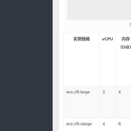
实例规格
vCPU
内存
（GiB
ecs.c9i.large
2
4
ecs.c9i.xlarge
4
8