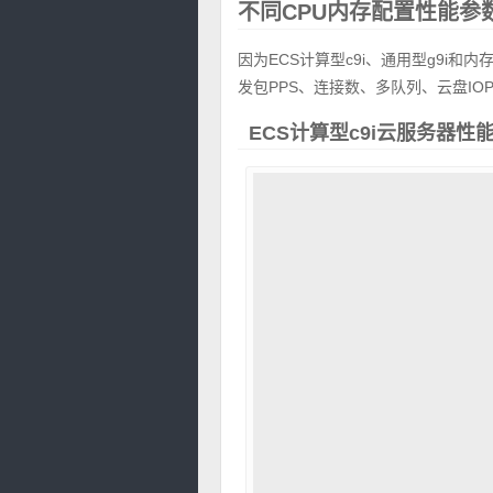
不同CPU内存配置性能参
因为ECS计算型c9i、通用型g9i
发包PPS、连接数、多队列、云盘I
ECS计算型c9i云服务器性