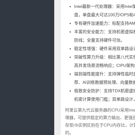
Intel最新一代处理器：采用In
盘，单盘最大可达100万IOPS和4
专有硬件加速能力：标配支持AM
丰富的安全能力：支持机密虚拟
防线；全量支持硬件可信。
稳定性增强：硬件采用双单路设
突破性算力升级：相比第八代实例单
高并发场景流畅响应；CIPU架
端到端性能提升：支持弹性临时盘
荐、AI训练数据预处理、向量数据
极致安全防护：支持TDX机密
机密计算使用门槛；双单路设计
阿里云第九代云服务器的CPU采用Intel X
理器，可提供稳定的算力输出、更强劲的I
存型r9i实例区别在于CPU内存比，计
的。