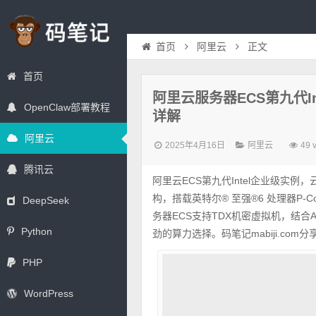
首页
阿里云
正文
首页
阿里云服务器ECS第九代Int
OpenClaw部署教程
详解
阿里云
2025年4月16日
阿里云
49 
腾讯云
阿里云ECS第九代Intel企业级实例，云
构，搭载英特尔® 至强®6 处理器P-C
DeepSeek
务器ECS支持TDX机密虚拟机，结合
Python
劲的算力选择。码笔记mabiji.com分
PHP
WordPress