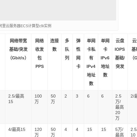
阿里云服务器ECS计算型c9i实例
网络带宽
网络
连接
多
弹
单网
单网
云盘
云
）
基础/突发
收发
数
队
性
卡私
卡
IOPS
基
（Gbit/s）
包
列
网
有
IPv6
基础/
（G
PPS
卡
IPv4
地址
突发
地址
数
数
2.5/最高
100
50
2
3
6
6
2.5
2/
15
万
万
万/
最高
20
万
4/最高15
120
50
4
4
15
15
5万/
2.
万
万
最高
10