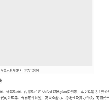
阿里云服务器ECS第九代实例
势
、计算型c9i、内存型r9i和AMD处理器g9as实例等，本文码笔记主要介绍
新一代的处理器、专有硬件加速、高安全能力、稳定性及算力升级，可领代