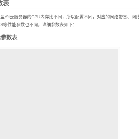
数表
和内存型r9i云服务器的CPU内存比不同，所以配置不同，对应的网络带宽、网
OPS等性能参数也不同，详细参数表如下：
能参数表