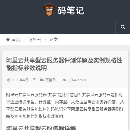
首页
阿里云
正文
阿里云共享型云服务器评测详解及实例规格性
能指标参数说明
2020年4月23日
阿里云
1,764 views
阿里云共享型云服务器“共享”是什么意思？共享型云服务器是相对
于企业级通用型、计算型、内存型、大数据型等云服务器而言，共
享型云服务器性能如何？码笔记分享
阿里云共享型云服务器
评测详
解及实例规格性能指标参数说明：
阿里云共享型云服务器详解