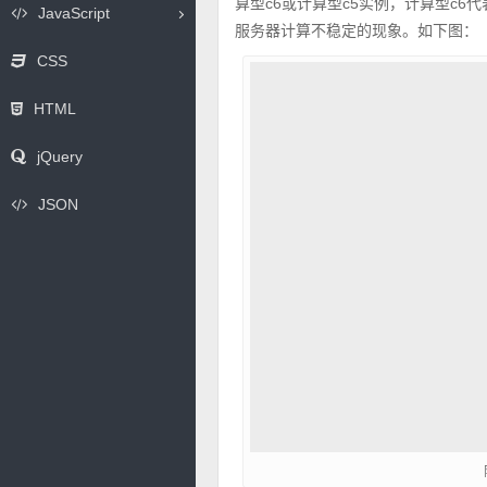
算型c6或计算型c5实例，计算型c
JavaScript
服务器计算不稳定的现象。如下图：
CSS
HTML
jQuery
JSON