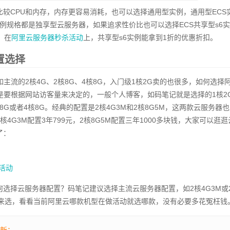
较CPU和内存，内存更容易消耗，也可以选择通用型实例，通用型ECS
S实例规格都是独享型云服务器，如果追求性价比也可以选择ECS共享型s6
，在
阿里云服务器秒杀活动
上，共享型s6实例能拿到1折的优惠折扣。
置选择
主流的2核4G、2核8G、4核8G，入门级1核2G卖的也很多，如何选择
是要根据网站访客量来决定的，一般个人博客，如码笔记就是选择的1核2
8G或者4核8G。经典的配置是2核4G3M和2核8G5M，这两款云服务器
4G3M配置3年799元，2核8G5M配置三年1000多块钱，大家可以逛逛
了：
活动
选择云服务器配置？码笔记建议选择主流云服务器配置，如2核4G3M或
格来选，看看当前阿里云哪款机型在做活动就选哪款，没有必要多花冤枉钱
最新：