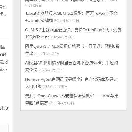
2026
年6月25日
实例
Tabbit浏览器接入GLM-5.2模型：百万Token上下文
实例，
+Claude级编程
2026年6月20日
GLM-5.2上线阿里云百炼：支持TokenPlan计划+免费
100万Tokens
2026年6月20日
阿里Qwen3.7-Max费用价格表（一目了然）限时5折
阿里
优惠
2026年5月27日
G的
也是阿
AI模型API调用选择阿里云百炼平台怎么样？用过的
云小
来说说
2026年5月11日
Hermes Agent官网链接是哪个？官方代码库及算力
入口链接
2026年4月19日
亲测：OpenClaw本地安装保姆级教程——Mac苹果
电脑3步搞定
2026年3月18日
2核8
。