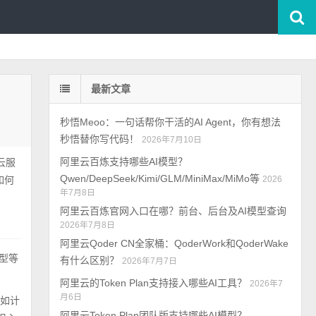
最新文章
秒悟Meoo：一句话帮你干活的AI Agent，你有想法
秒悟替你写代码！
2026年7月10日
阿里云百炼支持哪些AI模型？
云服
Qwen/DeepSeek/Kimi/GLM/MiniMax/MiMo等
如何
2026
年7月8日
阿里云百炼官网入口在哪？前台、后台及AI模型查询
2026年7月8日
阿里云Qoder CN全家桶：QoderWork和QoderWake
U型等
有什么区别？
2026年7月7日
阿里云的Token Plan支持接入哪些AI工具？
2026年7
月6日
，如计
阿里云Token Plan团队版支持哪些AI模型？