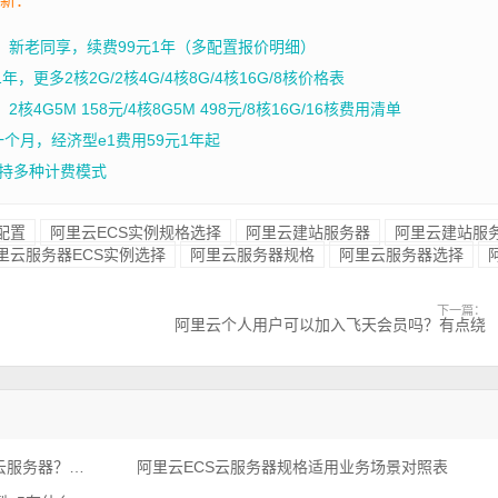
年，新老同享，续费99元1年（多配置报价明细）
，更多2核2G/2核4G/4核8G/4核16G/8核价格表
4G5M 158元/4核8G5M 498元/8核16G/16核费用清单
一个月，经济型e1费用59元1年起
持多种计费模式
配置
阿里云ECS实例规格选择
阿里云建站服务器
阿里云建站服
里云服务器ECS实例选择
阿里云服务器规格
阿里云服务器选择
下一篇：
？
阿里云个人用户可以加入飞天会员吗？有点绕
搭建个人博客网站，如何选择合适的云服务器？租赁价格多少钱一年？
阿里云ECS云服务器规格适用业务场景对照表