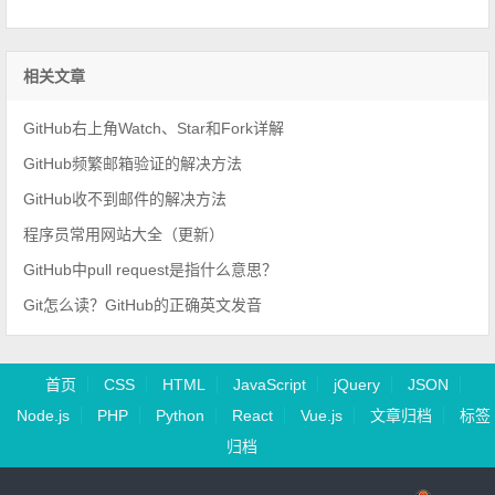
相关文章
GitHub右上角Watch、Star和Fork详解
GitHub频繁邮箱验证的解决方法
GitHub收不到邮件的解决方法
程序员常用网站大全（更新）
GitHub中pull request是指什么意思？
Git怎么读？GitHub的正确英文发音
首页
CSS
HTML
JavaScript
jQuery
JSON
Node.js
PHP
Python
React
Vue.js
文章归档
标签
归档