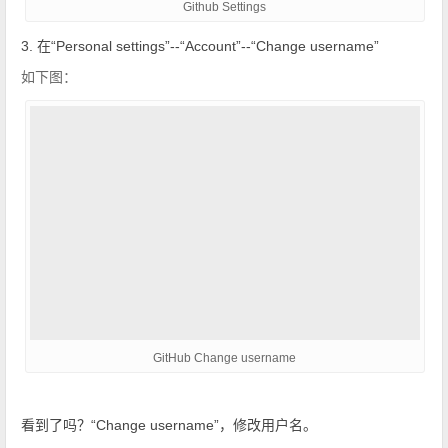
Github Settings
3. 在“Personal settings”--“Account”--“Change username”
如下图：
GitHub Change username
看到了吗？“Change username”，修改用户名。