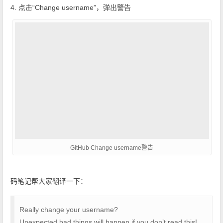
4. 点击“Change username”，弹出警告
GitHub Change username警告
码笔记帮大家翻译一下：
Really change your username?
Unexpected bad things will happen if you don’t read this!