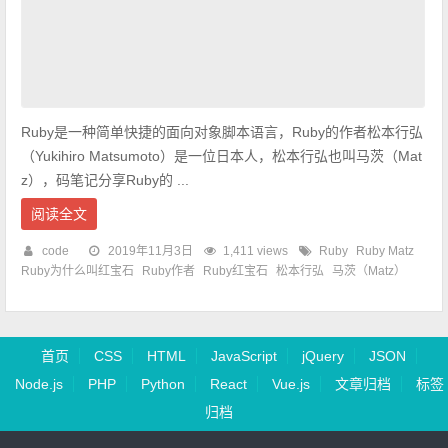
Ruby是一种简单快捷的面向对象脚本语言，Ruby的作者松本行弘
（Yukihiro Matsumoto）是一位日本人，松本行弘也叫马茨（Mat
z），码笔记分享Ruby的 ...
阅读全文
code
2019年11月3日
1,411 views
Ruby
Ruby Matz
Ruby为什么叫红宝石
Ruby作者
Ruby红宝石
松本行弘
马茨（Matz）
首页
CSS
HTML
JavaScript
jQuery
JSON
Node.js
PHP
Python
React
Vue.js
文章归档
标签
归档