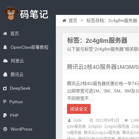
首页
标签存档：2c4g8m服务器
首页
标签：2c4g8m服务器
OpenClaw部署教程
以下是与标签“2c4g8m服务器”相关
阿里云
腾讯云2核4G服务器1M/3M/
腾讯云
腾讯云2核4G服务器优惠价格一年7
DeepSeek
公网带宽可选1M、3M、5M、8M及
不同带宽不 ...
Python
阅读全文
PHP
code
2021年9月3日
1,88
g3m服务器
2c4g5m
2c4g5m服务器
2c4
WordPress
m服务器
腾讯云2c4g1m服务器
腾讯云2c