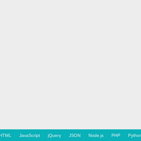
HTML
JavaScript
jQuery
JSON
Node.js
PHP
Pytho