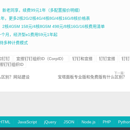
年，新老同享，续费99元1年（多配置报价明细）
，更多2核2G/2核4G/4核8G/4核16G/8核价格表
4G5M 158元/4核8G5M 498元/8核16G/16核费用清单
一个月，经济型e1费用59元1年起
持多种计费模式
和钉钉
宜搭钉钉组织ID（CorpID）
钉钉和宜搭
钉钉宜搭
钉钉
搭钉钉组织ID
下一篇：
么区别？网站建设
宝塔面板专业版和免费版有什么区别？
HTML
JavaScript
jQuery
JSON
Node.js
PHP
Pytho