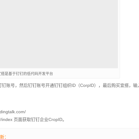
宜搭是基于钉钉的低代码开发平台
钉账号，然后钉钉账号开通钉钉组织ID（CorpID），最后购买宜搭，输
ngtalk.com/
com/#/index 页面获取钉钉企业CropID。
最新：