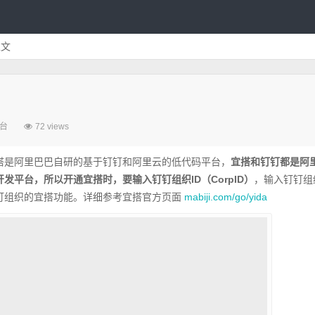
正文
台
72 views
搭是阿里巴巴自研的基于钉钉和阿里云的低代码平台，
宜搭和钉钉都是阿
发平台，所以开通宜搭时，要输入钉钉组织ID（CorpID）
，输入钉钉组
钉组织的宜搭功能。详细参考宜搭官方页面
mabiji.com/go/yida