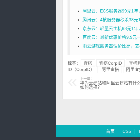
阿里云：ECS服务器99元1
腾讯云：4核服务器秒杀38元1年
京东云：轻量云主机68元1年，2核
百度云：最新优惠价格9.9元
雨云游戏服务器性价比高，支
标签：
宜搭
宜搭CorpID
宜搭
ID（CorpID）
阿里宜搭
阿里宜
上一篇：
华为云建站和阿里云建站有什
如何选择？
首页
CSS