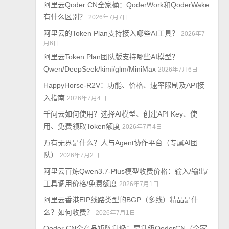
阿里云Qoder CN全家桶：QoderWork和QoderWake
有什么区别？
2026年7月7日
阿里云的Token Plan支持接入哪些AI工具？
2026年7
月6日
阿里云Token Plan团队版支持哪些AI模型？
Qwen/DeepSeek/kimi/glm/MiniMax
2026年7月6日
HappyHorse-R2V：功能、价格、速率限制及API接
入指南
2026年7月4日
千问云如何使用？选择AI模型、创建API Key、使
用、免费领取Token额度
2026年7月4日
万有无界是什么？人与Agent协作平台（专属AI团
队）
2026年7月2日
阿里云百炼Qwen3.7-Plus模型收费价格：输入/输出/
工具调用价格/免费额度
2026年7月1日
阿里云香港EIP线路类型的BGP（多线）精品是什
么？如何收费？
2026年7月1日
Qoder CN全产品矩阵升级：要升级QoderCN（全家