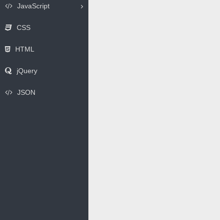
JavaScript
CSS
HTML
jQuery
JSON