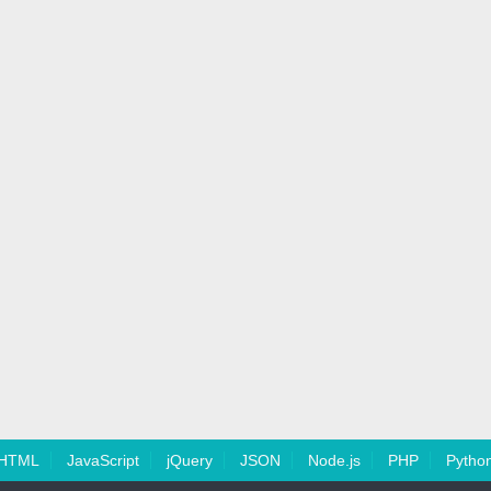
HTML
JavaScript
jQuery
JSON
Node.js
PHP
Pytho