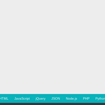
HTML
JavaScript
jQuery
JSON
Node.js
PHP
Pytho