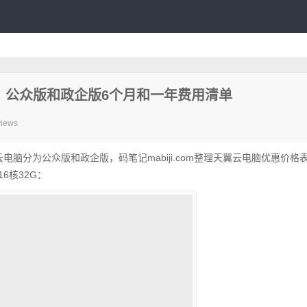
：公众版和政企版6个月和一年费用清单
views
电脑分为公众版和政企版，码笔记mabiji.com整理天翼云电脑优惠价格
16核32G：