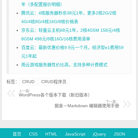
年（多配置报价明细）
腾讯云：4核服务器秒杀38元1年，更多2核2G/2核
4G/4核8G/4核16G/8核价格表
京东云：轻量云主机68元1年，2核4G5M 158元/4核
8G5M 498元/8核16G/16核费用清单
百度云：最新优惠价格9.9元一个月，经济型e1费用59
元1年起
雨云游戏服务器性价比高，支持多种计费模式
标签：
CRUD
CRUD程序员
上一篇：
WordPress各个版本下载（新旧版本）
下一篇：
掘金－Markdown 编辑器使用手册
首页
CSS
HTML
JavaScript
jQuery
JSON