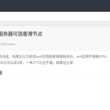
云服务器可选香港节点
1,609 views
月底，码笔记认为折扣xn4实例是很值得购买的，xn4实例不限制CPU
00元可以买3年，一年277元也不错。码笔记分享：
单
？