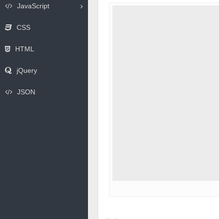
JavaScript
CSS
HTML
jQuery
JSON