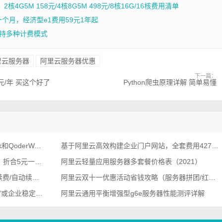
4G5M 158元/4核8G5M 498元/8核16G/16核费用清单
一个月，经济型e1费用59元1年起
持多种计费模式
里云服务器
阿里云服务器优惠
下一篇：
元/年 买这个好了
Python爬虫原理详解 简单易懂
阿里云Qoder CN全家桶：QoderWork和QoderWake有什么区别？
基于阿里云高效构建企业门户网站，全套费用427.99元
阿里云服务器最低配置一个月多少钱？折合5元一个月
阿里云轻量应用服务器多套餐价格表（2021）
阿里云APP急需续费功能详解（手动续费/自动续费/到期不续费）
阿里云双十一优惠活动省钱攻略（服务器拼团/红包/代金券）
阿里云不适用于长时间超过性能“基线”或企业稳定计算性能需求场景
阿里云通用平衡增强型g6e服务器性能测评详解