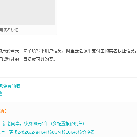
用实名认证
的方式登录，简单填写下用户信息，阿里云会调用支付宝的实名认证信息
可以秒过的，直接就可以购买。
红包免费领取
撸
最新：
年，新老同享，续费99元1年（多配置报价明细）
，更多2核2G/2核4G/4核8G/4核16G/8核价格表