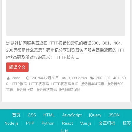
浏览器访问服务器返回HTTP报错如常见的错误500、301、404、
200等都是什么意思？码笔记分享浏览器访问服务器后返回的HTT
P状态码及所对应的意义： HTTP状态 ...
阅读全文
code
2019年12月30日
9,899 views
200
301
401
50
0
HTTP报错
HTTP状态码
HTTP状态码含义
服务器404错误
服务器500
错误
服务器报错
服务器状态码
服务器错误码
首页
CSS
HTML
JavaScript
jQuery
JSON
Node.js
PHP
Python
React
Vue.js
文章归档
标签
归档