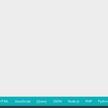
HTML
JavaScript
jQuery
JSON
Node.js
PHP
Pytho