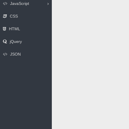
JavaScript
CSS
HTML
jQuery
JSON