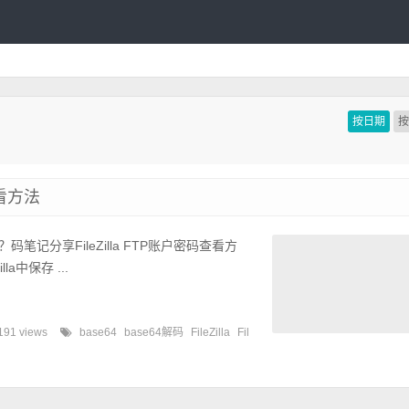
按日期
查看方法
？码笔记分享FileZilla FTP账户密码查看方
lla中保存 ...
191 views
base64
base64解码
FileZilla
Fil