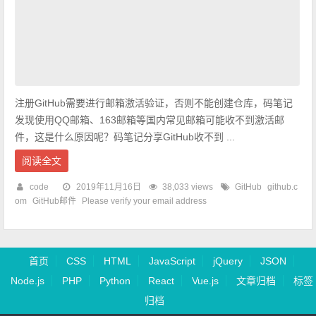
注册GitHub需要进行邮箱激活验证，否则不能创建仓库，码笔记
发现使用QQ邮箱、163邮箱等国内常见邮箱可能收不到激活邮
件，这是什么原因呢？码笔记分享GitHub收不到 ...
阅读全文
code
2019年11月16日
38,033 views
GitHub
github.c
om
GitHub邮件
Please verify your email address
首页
CSS
HTML
JavaScript
jQuery
JSON
Node.js
PHP
Python
React
Vue.js
文章归档
标签
归档