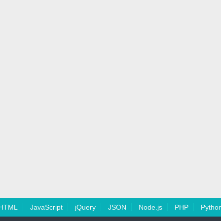
HTML
JavaScript
jQuery
JSON
Node.js
PHP
Pytho