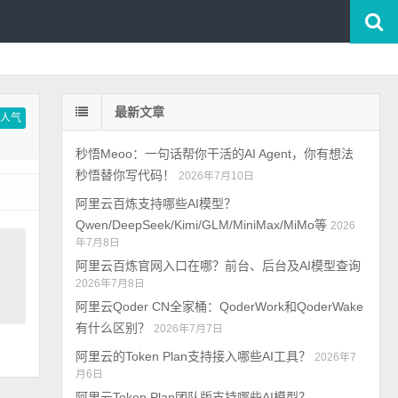
最新文章
按人气
秒悟Meoo：一句话帮你干活的AI Agent，你有想法
秒悟替你写代码！
2026年7月10日
阿里云百炼支持哪些AI模型？
Qwen/DeepSeek/Kimi/GLM/MiniMax/MiMo等
2026
年7月8日
阿里云百炼官网入口在哪？前台、后台及AI模型查询
2026年7月8日
阿里云Qoder CN全家桶：QoderWork和QoderWake
有什么区别？
2026年7月7日
阿里云的Token Plan支持接入哪些AI工具？
2026年7
月6日
阿里云Token Plan团队版支持哪些AI模型？