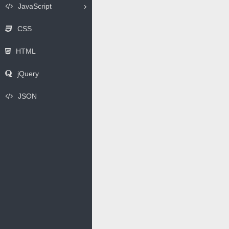
JavaScript
CSS
HTML
jQuery
JSON