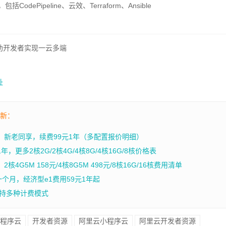
CodePipeline、云效、Terraform、Ansible
助开发者实现一云多端
址
最新：
年，新老同享，续费99元1年（多配置报价明细）
，更多2核2G/2核4G/4核8G/4核16G/8核价格表
4G5M 158元/4核8G5M 498元/8核16G/16核费用清单
一个月，经济型e1费用59元1年起
持多种计费模式
程序云
开发者资源
阿里云小程序云
阿里云开发者资源