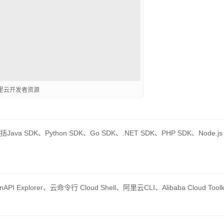
里云开发者资源
a SDK、Python SDK、Go SDK、.NET SDK、PHP SDK、Node.js
plorer、云命令行 Cloud Shell、阿里云CLI、Alibaba Cloud Toolki