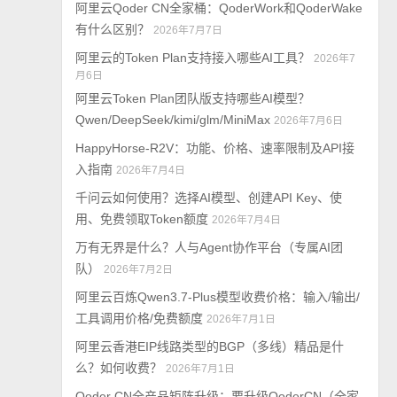
阿里云Qoder CN全家桶：QoderWork和QoderWake
有什么区别？
2026年7月7日
阿里云的Token Plan支持接入哪些AI工具？
2026年7
月6日
阿里云Token Plan团队版支持哪些AI模型？
Qwen/DeepSeek/kimi/glm/MiniMax
2026年7月6日
HappyHorse-R2V：功能、价格、速率限制及API接
入指南
2026年7月4日
千问云如何使用？选择AI模型、创建API Key、使
用、免费领取Token额度
2026年7月4日
万有无界是什么？人与Agent协作平台（专属AI团
队）
2026年7月2日
阿里云百炼Qwen3.7-Plus模型收费价格：输入/输出/
工具调用价格/免费额度
2026年7月1日
阿里云香港EIP线路类型的BGP（多线）精品是什
么？如何收费？
2026年7月1日
Qoder CN全产品矩阵升级：要升级QoderCN（全家