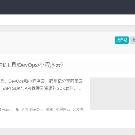
按日期
/工具/DevOps/小程序云）
工具、DevOps和小程序云，码笔记分享阿里云
PI SDK与API管理云资源的SDK套件， ...
4 views
API
DevOps
SDK
小程序云
开发者