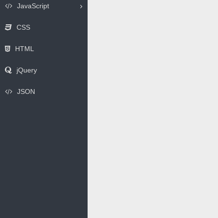
JavaScript
CSS
HTML
jQuery
JSON