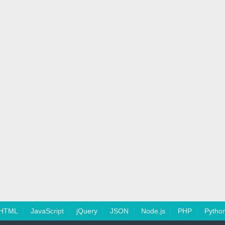
HTML
JavaScript
jQuery
JSON
Node.js
PHP
Pytho