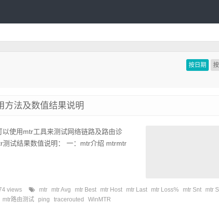
按日期
使用方法及数值结果说明
可以使用mtr工具来测试网络链路及路由诊
测试结果数值说明： 一：mtr介绍 mtrmtr
74 views
mtr
mtr Avg
mtr Best
mtr Host
mtr Last
mtr Loss%
mtr Snt
mtr 
mtr路由测试
ping
tracerouted
WinMTR