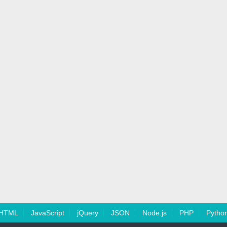
HTML
JavaScript
jQuery
JSON
Node.js
PHP
Pytho