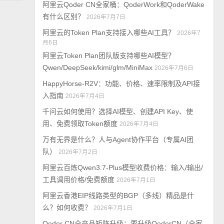
阿里云Qoder CN全家桶：QoderWork和QoderWake
有什么区别？
2026年7月7日
阿里云的Token Plan支持接入哪些AI工具？
2026年7
月6日
阿里云Token Plan团队版支持哪些AI模型？
Qwen/DeepSeek/kimi/glm/MiniMax
2026年7月6日
HappyHorse-R2V：功能、价格、速率限制及API接
入指南
2026年7月4日
千问云如何使用？选择AI模型、创建API Key、使
用、免费领取Token额度
2026年7月4日
万有无界是什么？人与Agent协作平台（专属AI团
队）
2026年7月2日
阿里云百炼Qwen3.7-Plus模型收费价格：输入/输出/
工具调用价格/免费额度
2026年7月1日
阿里云香港EIP线路类型的BGP（多线）精品是什
么？如何收费？
2026年7月1日
Qoder CN全产品矩阵升级：要升级QoderCN（全家