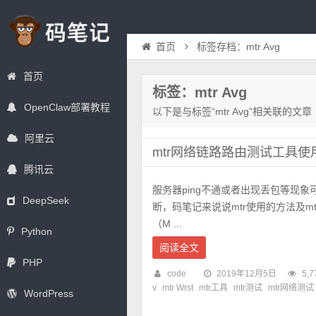
首页
标签存档：mtr Avg
首页
标签：mtr Avg
OpenClaw部署教程
以下是与标签“mtr Avg”相关联的文章
阿里云
mtr网络链路路由测试工具
腾讯云
服务器ping不通或者出现丢包等现象
DeepSeek
断，码笔记来说说mtr使用的方法及mtr
（M ...
Python
阅读全文
PHP
code
2019年12月5日
5,7
v
mtr Wrst
mtr工具
mtr测试
mtr网络测试
WordPress