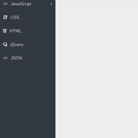
JavaScript
CSS
HTML
jQuery
JSON