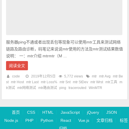
服务器ping不通或者出现丢包等现象可以使用mtr工具来测试网络
链路及路由诊断，码笔记来说说mtr使用的方法及mtr测试结果数值
说明： 一：mtr介绍 mtrmtr（M ...
阅读全文
code
2019年12月5日
5,772 views
mtr
mtr Avg
mtr Be
st
mtr Host
mtr Last
mtr Loss%
mtr Snt
mtr StDev
mtr Wrst
mtr工具
m
tr测试
mtr网络测试
mtr路由测试
ping
tracerouted
WinMTR
首页
CSS
HTML
JavaScript
jQuery
JSON
Node.js
PHP
Python
React
Vue.js
文章归档
标签
归档