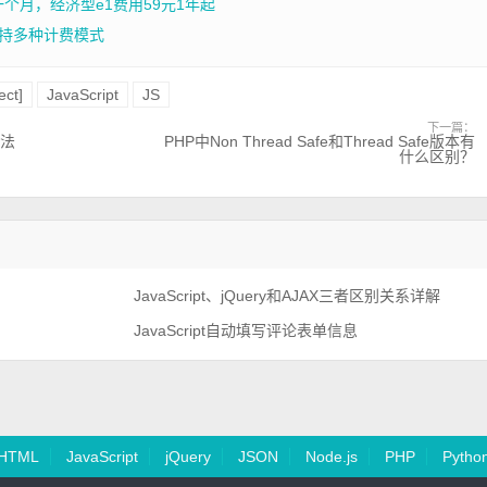
一个月，经济型e1费用59元1年起
持多种计费模式
ect]
JavaScript
JS
下一篇：
方法
PHP中Non Thread Safe和Thread Safe版本有
什么区别？
JavaScript、jQuery和AJAX三者区别关系详解
JavaScript自动填写评论表单信息
HTML
JavaScript
jQuery
JSON
Node.js
PHP
Pytho