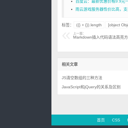
百度云：最新优惠价格9.9元
雨云游戏服务器性价比高，支
标签：
({} + {}).length
[object Obj
上一篇：
Markdown插入代码语法高亮
相关文章
JS清空数组的三种方法
JavaScript和jQuery的关系及区别
首页
CSS