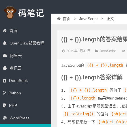
首页
JavaScript
正文
首页
({} + {}).length的答
OpenClaw部署教程
2019年3月31日
JavaScript
阿里云
JavaScript的
({} + {}).length
腾讯云
({} + {}).length答案详解
DeepSeek
1、
({} + {}).length
等价于
(
Python
2、
({}).length
结果为undefin
PHP
3、由于javascript是弱类型语言
{}.toString()
的值为
[object
WordPress
4、码笔记来数一下
[object Obje