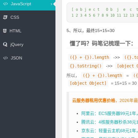
JavaScript
[ o b j e c t   O b  j  e  c  t
1 2 3 4 5 6 7 8 9 10 11 12 13 
CSS
5、所以，最终15+15=30
HTML
懂了吗？码笔记梳理一下：
jQuery
({} + {}).length
->>
({}.t
JSON
{}.toString()
->>
[object 
所以，
({} + {}).length
=
({
[object Object]
= 15+15 = 30
云服务器租用优惠价格
，2026年
阿里云：ECS服务器99元1
腾讯云：4核服务器秒杀38元1年
京东云：轻量云主机68元1年，2核